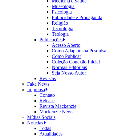
Medicina e Saúde
Museologia
Psicologia
Publicidade e Propaganda
Religião
Tecnologia
Teologia
Publicações
Acesso Aberto
Como Adaptar sua Pesquisa
Como Publicar
Coleção Conexão Inicial
Normas Editoriais
Seja Nosso Autor
Revistas
Fake News
Imprensa
Contato
Release
Revista Mackenzie
Mackenzie News
Mídias Sociais
Notícias
Todas
Atualidades