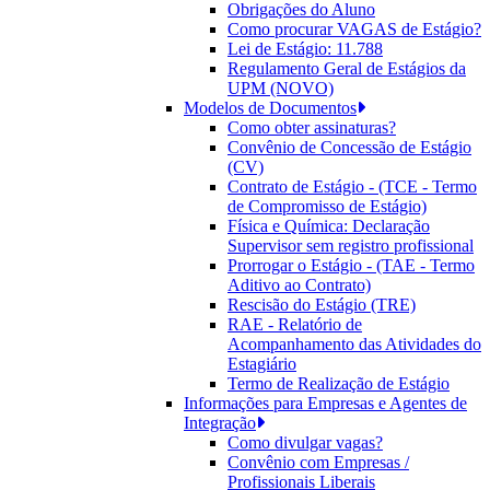
Obrigações do Aluno
Como procurar VAGAS de Estágio?
Lei de Estágio: 11.788
Regulamento Geral de Estágios da
UPM (NOVO)
Modelos de Documentos
Como obter assinaturas?
Convênio de Concessão de Estágio
(CV)
Contrato de Estágio - (TCE - Termo
de Compromisso de Estágio)
Física e Química: Declaração
Supervisor sem registro profissional
Prorrogar o Estágio - (TAE - Termo
Aditivo ao Contrato)
Rescisão do Estágio (TRE)
RAE - Relatório de
Acompanhamento das Atividades do
Estagiário
Termo de Realização de Estágio
Informações para Empresas e Agentes de
Integração
Como divulgar vagas?
Convênio com Empresas /
Profissionais Liberais