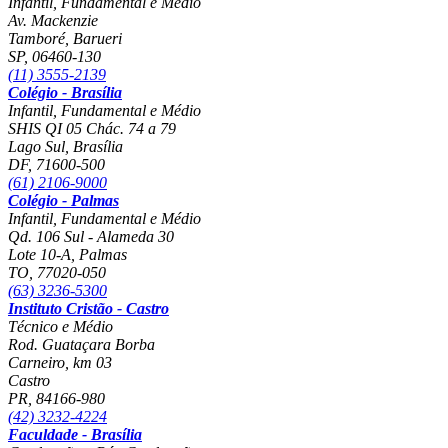
Infantil, Fundamental e Médio
Av. Mackenzie
Tamboré, Barueri
SP
,
06460-130
(11) 3555-2139
Colégio - Brasília
Infantil, Fundamental e Médio
SHIS QI 05 Chác. 74 a 79
Lago Sul, Brasília
DF
,
71600-500
(61) 2106-9000
Colégio - Palmas
Infantil, Fundamental e Médio
Qd. 106 Sul - Alameda 30
Lote 10-A, Palmas
TO
,
77020-050
(63) 3236-5300
Instituto Cristão - Castro
Técnico e Médio
Rod. Guataçara Borba
Carneiro, km 03
Castro
PR
,
84166-980
(42) 3232-4224
Faculdade - Brasília