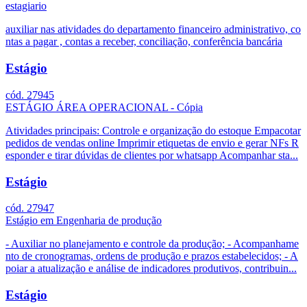
estagiario
auxiliar nas atividades do departamento financeiro administrativo, co
ntas a pagar , contas a receber, conciliação, conferência bancária
Estágio
cód. 27945
ESTÁGIO ÁREA OPERACIONAL - Cópia
Atividades principais: Controle e organização do estoque Empacotar
pedidos de vendas online Imprimir etiquetas de envio e gerar NFs R
esponder e tirar dúvidas de clientes por whatsapp Acompanhar sta...
Estágio
cód. 27947
Estágio em Engenharia de produção
- Auxiliar no planejamento e controle da produção; - Acompanhame
nto de cronogramas, ordens de produção e prazos estabelecidos; - A
poiar a atualização e análise de indicadores produtivos, contribuin...
Estágio