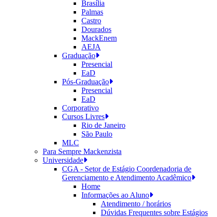
Brasília
Palmas
Castro
Dourados
MackEnem
AEJA
Graduação
Presencial
EaD
Pós-Graduação
Presencial
EaD
Corporativo
Cursos Livres
Rio de Janeiro
São Paulo
MLC
Para Sempre Mackenzista
Universidade
CGA - Setor de Estágio Coordenadoria de
Gerenciamento e Atendimento Acadêmico
Home
Informações ao Aluno
Atendimento / horários
Dúvidas Frequentes sobre Estágios