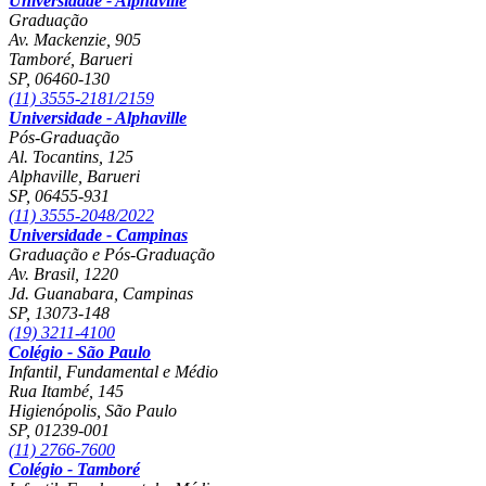
Universidade - Alphaville
Graduação
Av. Mackenzie, 905
Tamboré, Barueri
SP
,
06460-130
(11) 3555-2181/2159
Universidade - Alphaville
Pós-Graduação
Al. Tocantins, 125
Alphaville, Barueri
SP
,
06455-931
(11) 3555-2048/2022
Universidade - Campinas
Graduação e Pós-Graduação
Av. Brasil, 1220
Jd. Guanabara, Campinas
SP
,
13073-148
(19) 3211-4100
Colégio - São Paulo
Infantil, Fundamental e Médio
Rua Itambé, 145
Higienópolis, São Paulo
SP
,
01239-001
(11) 2766-7600
Colégio - Tamboré