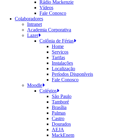
Rádio Mackenzie
Vídeos
Fale Conosco
Colaboradores
Intranet
Academia Corporativa
Lazer
Colônia de Férias
Home
Serviços
Tarifas
Instalações
Localização
Períodos Disponíveis
Fale Conosco
Moodle
Colégios
São Paulo
Tamboré
Brasília
Palmas
Castro
Dourados
AEJA
MackEnem