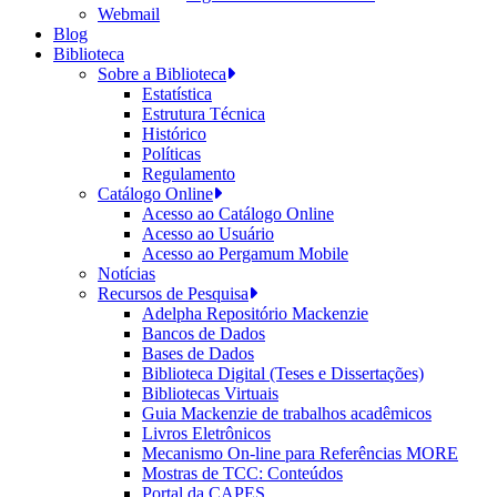
Webmail
Blog
Biblioteca
Sobre a Biblioteca
Estatística
Estrutura Técnica
Histórico
Políticas
Regulamento
Catálogo Online
Acesso ao Catálogo Online
Acesso ao Usuário
Acesso ao Pergamum Mobile
Notícias
Recursos de Pesquisa
Adelpha Repositório Mackenzie
Bancos de Dados
Bases de Dados
Biblioteca Digital (Teses e Dissertações)
Bibliotecas Virtuais
Guia Mackenzie de trabalhos acadêmicos
Livros Eletrônicos
Mecanismo On-line para Referências MORE
Mostras de TCC: Conteúdos
Portal da CAPES