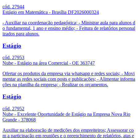
cód. 27944
Estágio em Matemática - Brasília DF2026000324
- Auxiliar na coordenação pedagógica; - Ministrar aula para alunos d
o fundamental, 1 ano e ensino médio; - Feitura de relatórios personal
izados para alunos.
Estágio
cód. 27953
Nube - Estágio na área Comercial - OE 363747
Ofertar os produtos da empresa via whatsapp e redes sociais; - Movi
mentar as redes sociais com posts e publicações; - Alimentar informa
ções na planilha da empresa; - Realizar os orçamentos.
Estágio
cód. 27952
Nube - Excelente Oportunidade de Estágio na Empresa Nova Rio
Grande - 378068
Auxiliar na elaboração de medições dos empreiteiros; Assessorar co
m a participação em reuniões e o preenchimento de relatórios, atas e