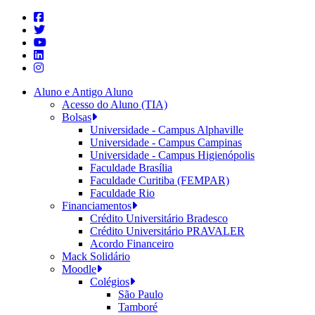
Aluno e Antigo Aluno
Acesso do Aluno (TIA)
Bolsas
Universidade - Campus Alphaville
Universidade - Campus Campinas
Universidade - Campus Higienópolis
Faculdade Brasília
Faculdade Curitiba (FEMPAR)
Faculdade Rio
Financiamentos
Crédito Universitário Bradesco
Crédito Universitário PRAVALER
Acordo Financeiro
Mack Solidário
Moodle
Colégios
São Paulo
Tamboré