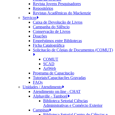
Revista Jovens Pesquisadores
Repositórios
Revistas Acadêmicas do Mackenzie
Serviços
Caixa de Devolução de Livros
Campanha do Silêncio
Conservação de Livros
Doações
Empréstimos entre Bibliotecas
Ficha Catalográfica
Solicitação de Cópias de Documentos (COMUT)
COMUT
SCAD
ArtWeb
Programa de Capacitação
Tutoriais/Capacitações Gravadas
FAQs
Unidades / Atendimento
Atendimento on-line - CHAT
Alphaville - Tamboré
Biblioteca Setorial Ciências
Administrativas e Comércio Exterior
Campinas
Biblioteca Setorial Centro de Ciências e