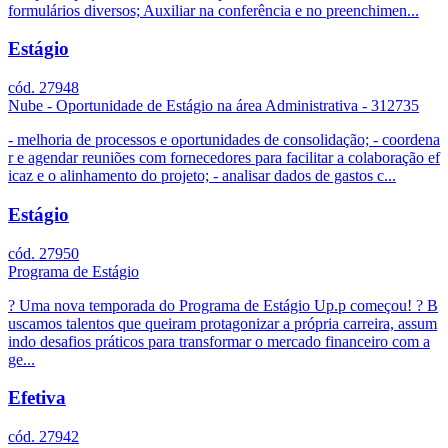
formulários diversos; Auxiliar na conferência e no preenchimen...
Estágio
cód. 27948
Nube - Oportunidade de Estágio na área Administrativa - 312735
- melhoria de processos e oportunidades de consolidação; - coordena
r e agendar reuniões com fornecedores para facilitar a colaboração ef
icaz e o alinhamento do projeto; - analisar dados de gastos c...
Estágio
cód. 27950
Programa de Estágio
? Uma nova temporada do Programa de Estágio Up.p começou! ? B
uscamos talentos que queiram protagonizar a própria carreira, assum
indo desafios práticos para transformar o mercado financeiro com a
ge...
Efetiva
cód. 27942